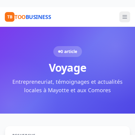
TOO
BUSINESS
TB
0 article
Voyage
Entrepreneuriat, témoignages et actualités
locales à Mayotte et aux Comores