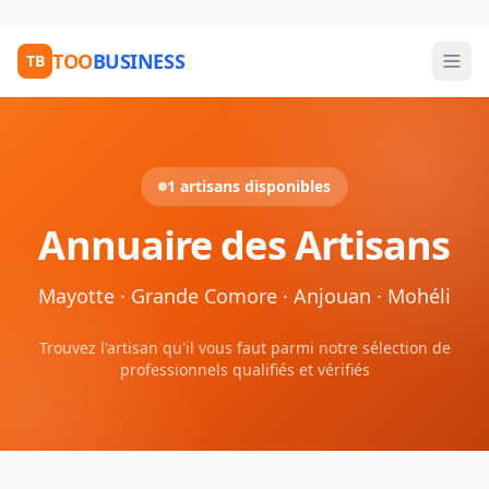
TOO
BUSINESS
TB
1 artisans disponibles
Annuaire des Artisans
Mayotte · Grande Comore · Anjouan · Mohéli
Trouvez l'artisan qu'il vous faut parmi notre sélection de
professionnels qualifiés et vérifiés