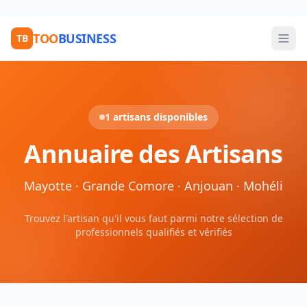
TOO
BUSINESS
TB
1 artisans disponibles
Annuaire des Artisans
Mayotte · Grande Comore · Anjouan · Mohéli
Trouvez l'artisan qu'il vous faut parmi notre sélection de
professionnels qualifiés et vérifiés