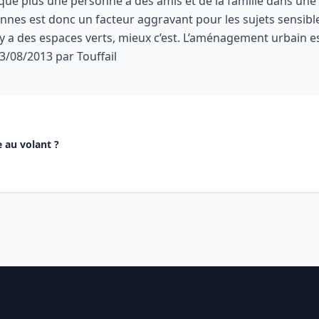
que plus une personne à des amis et de la famille dans une v
nes est donc un facteur aggravant pour les sujets sensibl
s il y a des espaces verts, mieux c’est. L’aménagement urbain
 13/08/2013 par Touffail
 au volant ?