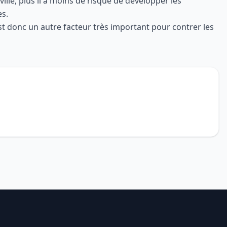
ille, plus il a moins de risque de développer les
es.
 est donc un autre facteur très important pour contrer les